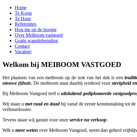
Home
Te Koop
Te Huur
Referenties
Hou me op de hoogte
Over Meiboom vastgoed
Gratis waardebepaling
Contact
Vacature
Welkom bij MEIBOOM VASTGOED
Het plaatsen van een meiboom op de nok van het dak is een
traditi
nieuwe (t)huis
. De meiboom staat daarbij symbool voor
stevigheid 
Bij Meiboom Vastgoed treft u
uitsluitend gediplomeerde vastgoedpro
Wij staan u
met raad en daad
bij vanaf de eerste kennismaking tot d
verhuurdossier.
Tevens staan wij garant voor onze
service na verkoop
.
Wilt u
meer weten
over Meiboom Vastgoed, neem dan geheel vrijblijve