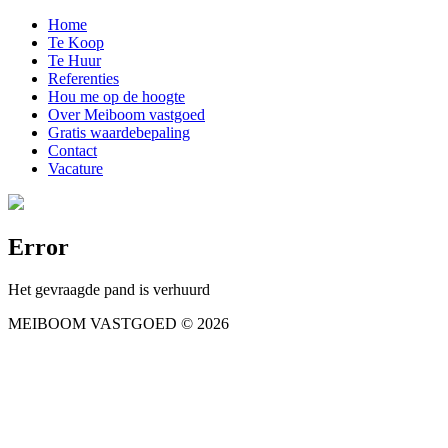
Home
Te Koop
Te Huur
Referenties
Hou me op de hoogte
Over Meiboom vastgoed
Gratis waardebepaling
Contact
Vacature
Error
Het gevraagde pand is verhuurd
MEIBOOM VASTGOED
© 2026
Gebruiksvoorwaarden
Privacy statement
Disclaimer